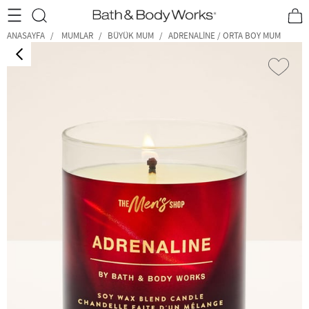
•2200₺ ve Üzeri Kargo Ücretsiz!•
*Promosyon Detayları
ANASAYFA
MUMLAR
BÜYÜK MUM
ADRENALINE / ORTA BOY MUM
‹
›