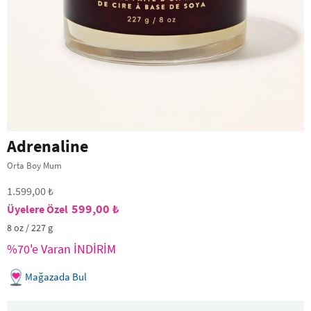
Adrenaline
Orta Boy Mum
1.599,00 ₺
599,00 ₺
8 oz / 227 g
%70'e Varan İNDİRİM
Mağazada Bul