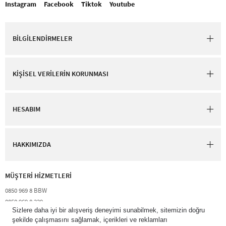
Instagram
Facebook
Tiktok
Youtube
BİLGİLENDİRMELER
KİŞİSEL VERİLERİN KORUNMASI
HESABIM
HAKKIMIZDA
MÜŞTERİ HİZMETLERİ​
0850 969 8 BBW​
0850 969 8 229​​
destek@bathandbodyworks.com.tr
Resmi tatiller hariç hafta içi 09:00 – 18:00 saatleri arası​