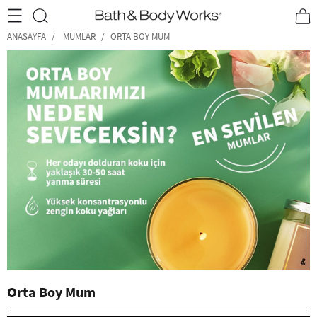
•2200₺ ve Üzeri Kargo Ücretsiz!•
*Promosyon Detayları
ANASAYFA
MUMLAR
ORTA BOY MUM
Orta Boy Mum