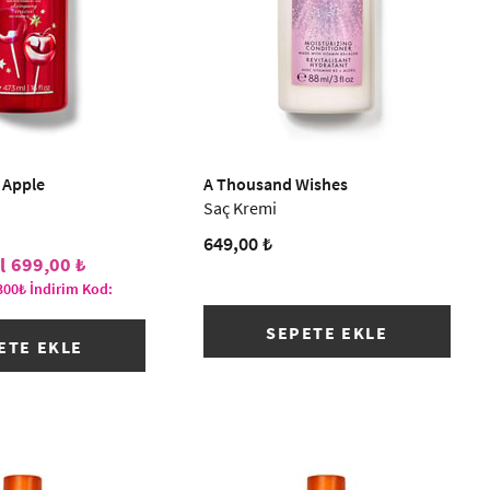
 Apple
A Thousand Wishes
Saç Kremi
649,00 ₺
699,00 ₺
300₺ İndirim Kod:
SEPETE EKLE
ETE EKLE