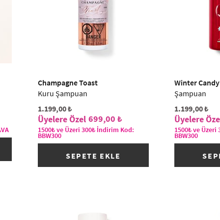
Champagne Toast
Winter Candy
Kuru Şampuan
Şampuan
1.199,00 ₺
1.199,00 ₺
699,00 ₺
DAVA
1500₺ ve Üzeri 300₺ İndirim Kod:
1500₺ ve Üzeri 
BBW300
BBW300
SEPETE EKLE
SEP