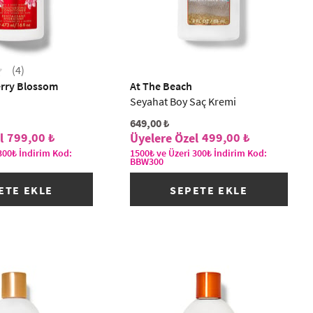
(4)
rry Blossom
At The Beach
Seyahat Boy Saç Kremi
649,00 ₺
799,00 ₺
499,00 ₺
300₺ İndirim Kod:
1500₺ ve Üzeri 300₺ İndirim Kod:
BBW300
ETE EKLE
SEPETE EKLE