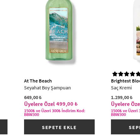
At The Beach
Brightest Bl
Seyahat Boy Şampuan
Saç Kremi
649,00 ₺
1.299,00 ₺
499,00 ₺
1500₺ ve Üzeri 300₺ İndirim Kod:
1500₺ ve Üzeri 
BBW300
BBW300
SEPETE EKLE
SEP