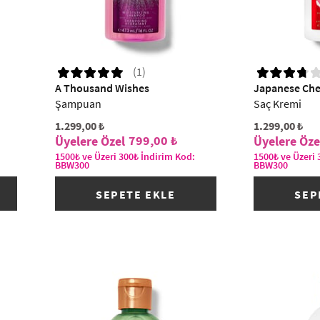
(1)
A Thousand Wishes
Japanese Che
Şampuan
Saç Kremi
1.299,00 ₺
1.299,00 ₺
799,00 ₺
1500₺ ve Üzeri 300₺ İndirim Kod:
1500₺ ve Üzeri 
BBW300
BBW300
SEPETE EKLE
SEP