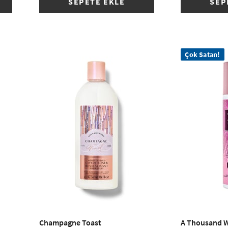
SEPETE EKLE
SEP
Çok Satan!
Champagne Toast
A Thousand 