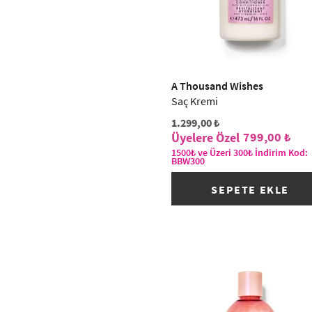
A Thousand Wishes
Saç Kremi
1.299,00 ₺
799,00 ₺
1500₺ ve Üzeri 300₺ İndirim Kod:
BBW300
SEPETE EKLE