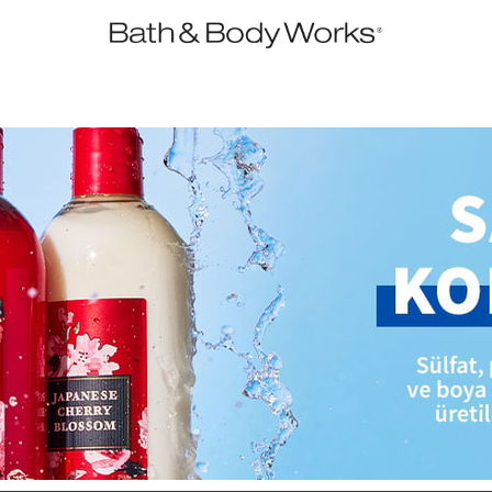
•2200₺ ve Üzeri Kargo Ücretsiz!•
*Promosyon Detayları