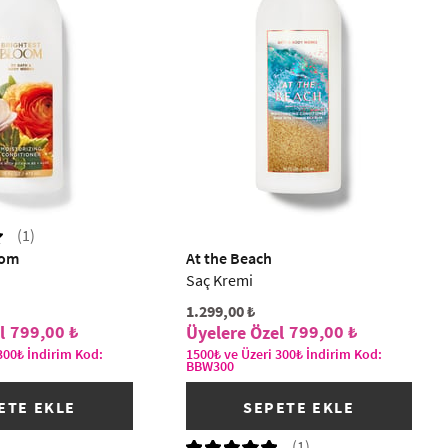
(1)
oom
At the Beach
Saç Kremi
1.299,00 ₺
799,00 ₺
799,00 ₺
300₺ İndirim Kod:
1500₺ ve Üzeri 300₺ İndirim Kod:
BBW300
ETE EKLE
SEPETE EKLE
(1)