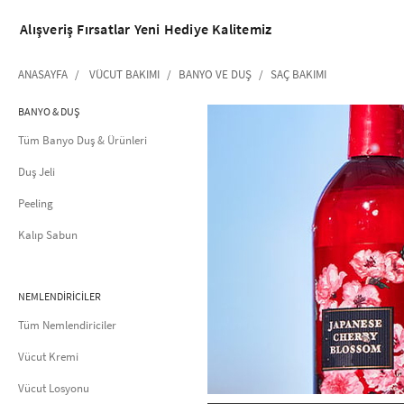
Alışveriş
Fırsatlar
Yeni
Hediye
Kalitemiz
ANASAYFA
VÜCUT BAKIMI
BANYO VE DUŞ
SAÇ BAKIMI
BANYO & DUŞ
Tüm Banyo Duş & Ürünleri
Duş Jeli
Peeling
Kalıp Sabun
NEMLENDİRİCİLER
Tüm Nemlendiriciler
Vücut Kremi
Vücut Losyonu