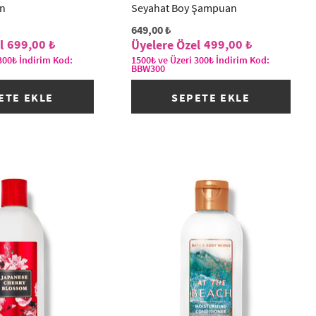
n
Seyahat Boy Şampuan
649,00 ₺
699,00 ₺
499,00 ₺
300₺ İndirim Kod:
1500₺ ve Üzeri 300₺ İndirim Kod:
BBW300
ETE EKLE
SEPETE EKLE