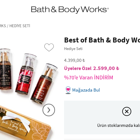
•2200₺ ve Üzeri Kargo Ücretsiz!•
*Promosyon Detayları
KS / HEDIYE SETI
Best of Bath & Body W
Hediye Seti
4.399,00 ₺
2.599,00 ₺
%70'e Varan İNDİRİM
Mağazada Bul
›
Ürün stoklarımızda kal