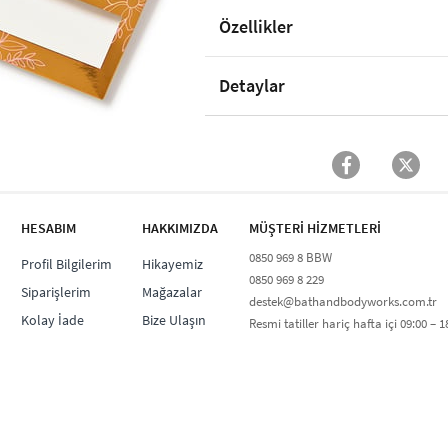
Özellikler
Detaylar
HESABIM
HAKKIMIZDA
MÜŞTERİ HİZMETLERİ​
0850 969 8 BBW​
Profil Bilgilerim
Hikayemiz
0850 969 8 229​​
Siparişlerim
Mağazalar
destek@bathandbodyworks.com.tr
Kolay İade
Bize Ulaşın
Resmi tatiller hariç hafta içi 09:00 – 18