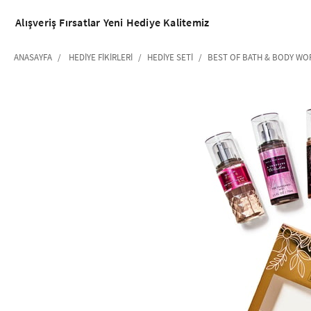
Alışveriş
Fırsatlar
Yeni
Hediye
Kalitemiz
ANASAYFA
HEDIYE FIKIRLERI
HEDIYE SETI
BEST OF BATH & BODY WOR
‹