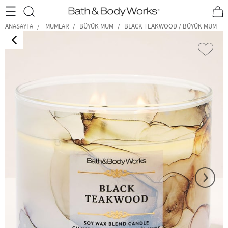
•2200₺ ve Üzeri Kargo Ücretsiz!•
*Promosyon Detayları
ANASAYFA
MUMLAR
BÜYÜK MUM
BLACK TEAKWOOD / BÜYÜK MUM
‹
›