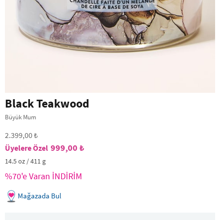
Black Teakwood
Büyük Mum
2.399,00 ₺
999,00 ₺
14.5 oz / 411 g
%70'e Varan İNDİRİM
Mağazada Bul