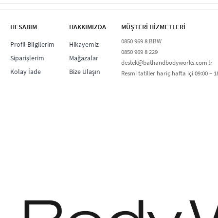
HESABIM
HAKKIMIZDA
MÜŞTERİ HİZMETLERİ​
0850 969 8 BBW​
Profil Bilgilerim
Hikayemiz
0850 969 8 229​​
Siparişlerim
Mağazalar
destek@bathandbodyworks.com.tr
Kolay İade
Bize Ulaşın
Resmi tatiller hariç hafta içi 09:00 – 18