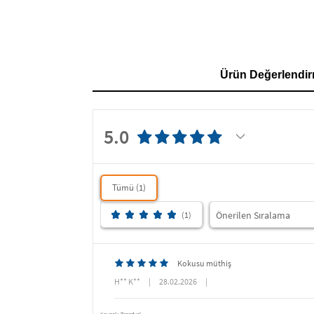
Ürün Değerlendir
5.0
Tümü (1)
(1)
Kokusu müthiş
H** K**
|
28.02.2026
|
Kaynak: Trendyol