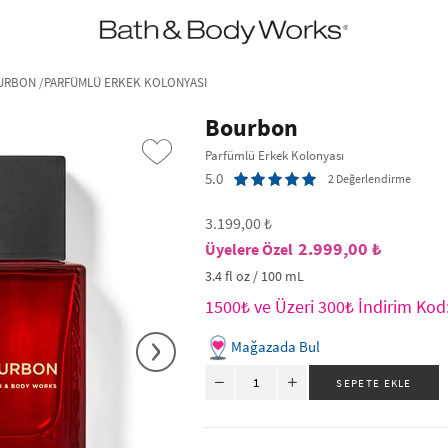
•2200₺ ve Üzeri Kargo Ücretsiz!•
*Promosyon Detayları
RBON /PARFÜMLÜ ERKEK KOLONYASI
Bourbon
Parfümlü Erkek Kolonyası
5.0
2 Değerlendirme
3.199,00 ₺
2.999,00 ₺
3.4 fl oz / 100 mL
1500₺ ve Üzeri 300₺ İndirim Ko
›
Mağazada Bul