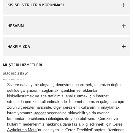
KİŞİSEL VERİLERİN KORUNMASI
HESABIM
HAKKIMIZDA
MÜŞTERİ HİZMETLERİ​
0850 969 8 BBW​
0850 969 8 229​​
destek@bathandbodyworks.com.tr
Resmi tatiller hariç hafta içi 09:00 – 18:00 saatleri arası​
© 2026 Bath & Body Works Direct Inc. Shaya Mağazacılık A.Ş. Franchise
lisansı aracılığıyla işletilen ticari markasıdır. Her hakkı saklıdır.