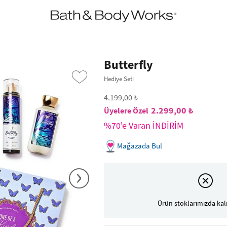
•2200₺ ve Üzeri Kargo Ücretsiz!•
*Promosyon Detayları
Butterfly
Hediye Seti
4.199,00 ₺
2.299,00 ₺
%70'e Varan İNDİRİM
Mağazada Bul
›
Ürün stoklarımızda kal