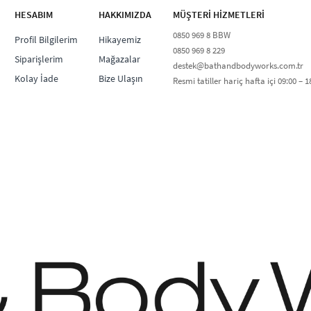
HESABIM
HAKKIMIZDA
MÜŞTERİ HİZMETLERİ​
0850 969 8 BBW​
Profil Bilgilerim
Hikayemiz
0850 969 8 229​​
Siparişlerim
Mağazalar
destek@bathandbodyworks.com.tr
Kolay İade
Bize Ulaşın
Resmi tatiller hariç hafta içi 09:00 – 18