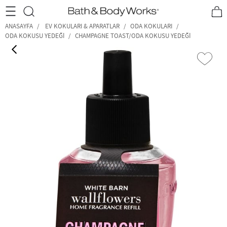
•2200₺ ve Üzeri Kargo Ücretsiz!•
*Promosyon Detayları
ANASAYFA
EV KOKULARI & APARATLAR
ODA KOKULARI
ODA KOKUSU YEDEĞI
CHAMPAGNE TOAST/ODA KOKUSU YEDEĞI
‹
›