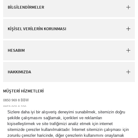
BİLGİLENDİRMELER
KİŞİSEL VERİLERİN KORUNMASI
HESABIM
HAKKIMIZDA
MÜŞTERİ HİZMETLERİ​
0850 969 8 BBW​
0850 969 8 229​​
destek@bathandbodyworks.com.tr
Resmi tatiller hariç hafta içi 09:00 – 18:00 saatleri arası​