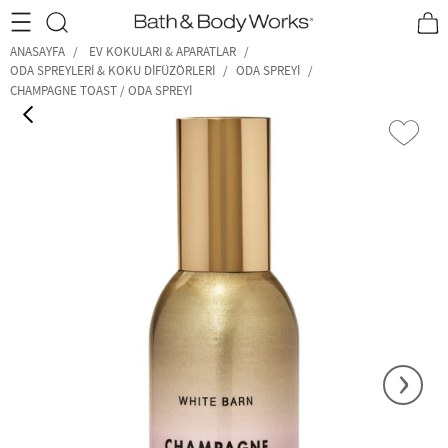
•2200₺ ve Üzeri Kargo Ücretsiz!•
*Promosyon Detayları
ANASAYFA
EV KOKULARI & APARATLAR
ODA SPREYLERI & KOKU DIFÜZÖRLERI
ODA SPREYI
CHAMPAGNE TOAST / ODA SPREYI
‹
›