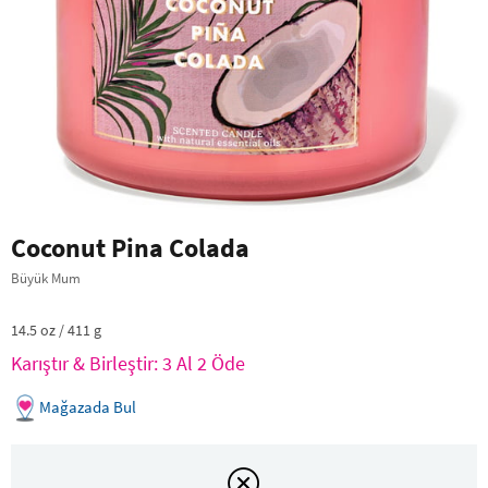
Coconut Pina Colada
Büyük Mum
14.5 oz / 411 g
Karıştır & Birleştir: 3 Al 2 Öde
Mağazada Bul