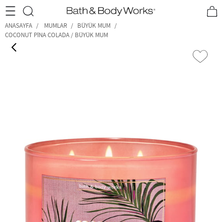
•2200₺ ve Üzeri Kargo Ücretsiz!•
*Promosyon Detayları
ANASAYFA
MUMLAR
BÜYÜK MUM
COCONUT PINA COLADA / BÜYÜK MUM
‹
›