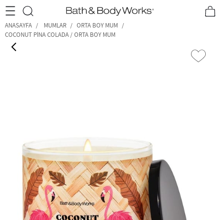
•2200₺ ve Üzeri Kargo Ücretsiz!•
*Promosyon Detayları
ANASAYFA
MUMLAR
ORTA BOY MUM
COCONUT PINA COLADA / ORTA BOY MUM
‹
›