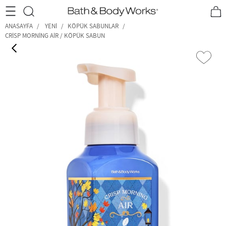
•2200₺ ve Üzeri Kargo Ücretsiz!•
*Promosyon Detayları
ANASAYFA
YENI
KÖPÜK SABUNLAR
CRISP MORNING AIR / KÖPÜK SABUN
‹
›