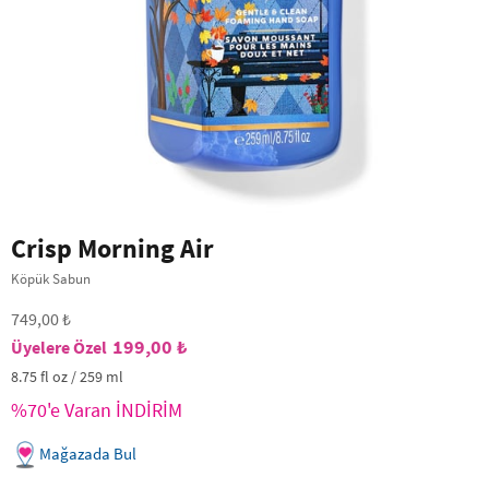
Crisp Morning Air
Köpük Sabun
749,00 ₺
199,00 ₺
8.75 fl oz / 259 ml
%70'e Varan İNDİRİM
Mağazada Bul