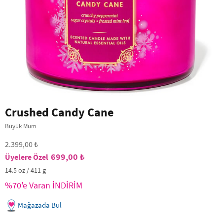
Crushed Candy Cane
Büyük Mum
2.399,00 ₺
699,00 ₺
14.5 oz / 411 g
%70'e Varan İNDİRİM
Mağazada Bul