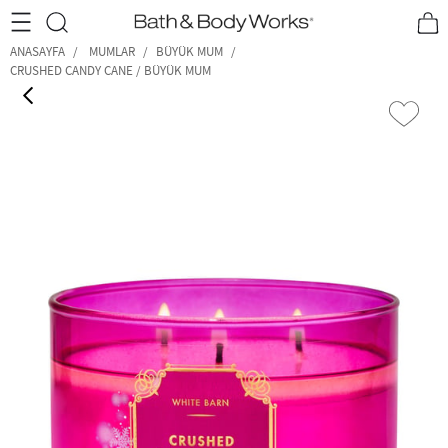
•2200₺ ve Üzeri Kargo Ücretsiz!•
*Promosyon Detayları
ANASAYFA
MUMLAR
BÜYÜK MUM
CRUSHED CANDY CANE / BÜYÜK MUM
‹
›