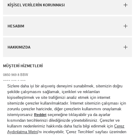
KİŞİSEL VERİLERİN KORUNMASI
HESABIM
HAKKIMIZDA
MÜŞTERİ HİZMETLERİ​
0850 969 8 BBW​
0850 969 8 229​​
destek@bathandbodyworks.com.tr
Resmi tatiller hariç hafta içi 09:00 – 18:00 saatleri arası​
© 2026 Bath & Body Works Direct Inc. Shaya Mağazacılık A.Ş. Franchise
lisansı aracılığıyla işletilen ticari markasıdır. Her hakkı saklıdır.