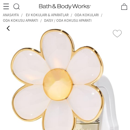
•2200₺ ve Üzeri Kargo Ücretsiz!•
*Promosyon Detayları
ANASAYFA
EV KOKULARI & APARATLAR
ODA KOKULARI
ODA KOKUSU APARATI
DAISY / ODA KOKUSU APARATI
‹
›