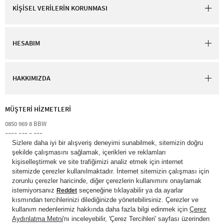
KİŞİSEL VERİLERİN KORUNMASI
HESABIM
HAKKIMIZDA
MÜŞTERİ HİZMETLERİ​
0850 969 8 BBW​
0850 969 8 229​​
destek@bathandbodyworks.com.tr
Resmi tatiller hariç hafta içi 09:00 – 18:00 saatleri arası​
© 2026 Bath & Body Works Direct Inc. Shaya Mağazacılık A.Ş. Franchise
lisansı aracılığıyla işletilen ticari markasıdır. Her hakkı saklıdır.