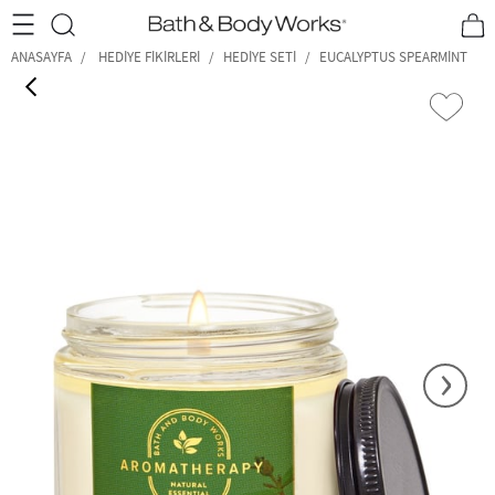
•2200₺ ve Üzeri Kargo Ücretsiz!•
*Promosyon Detayları
ANASAYFA
HEDIYE FIKIRLERI
HEDIYE SETI
EUCALYPTUS SPEARMİNT
‹
›