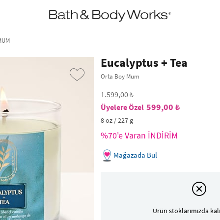
•2200₺ ve Üzeri Kargo Ücretsiz!•
*Promosyon Detayları
 MUM
Eucalyptus + Tea
Orta Boy Mum
1.599,00 ₺
599,00 ₺
8 oz / 227 g
%70'e Varan İNDİRİM
Mağazada Bul
›
Ürün stoklarımızda kal