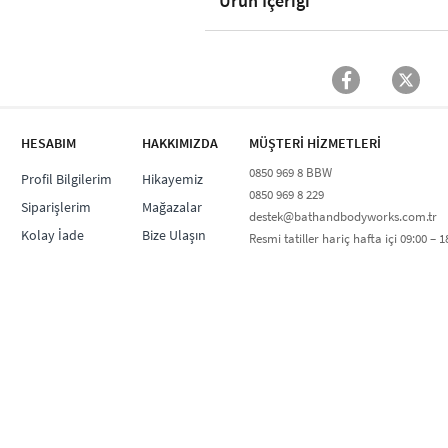
Ürün İçeriği
HESABIM
HAKKIMIZDA
MÜŞTERİ HİZMETLERİ​
0850 969 8 BBW​
Profil Bilgilerim
Hikayemiz
0850 969 8 229​​
Siparişlerim
Mağazalar
destek@bathandbodyworks.com.tr
Kolay İade
Bize Ulaşın
Resmi tatiller hariç hafta içi 09:00 – 18