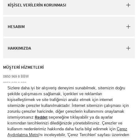
KİŞİSEL VERİLERİN KORUNMASI
HESABIM
HAKKIMIZDA
MÜŞTERİ HİZMETLERİ​
0850 969 8 BBW​
0850 969 8 229​​
destek@bathandbodyworks.com.tr
Resmi tatiller hariç hafta içi 09:00 – 18:00 saatleri arası​
© 2026 Bath & Body Works Direct Inc. Shaya Mağazacılık A.Ş. Franchise
lisansı aracılığıyla işletilen ticari markasıdır. Her hakkı saklıdır.