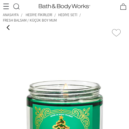
•2200₺ ve Üzeri Kargo Ücretsiz!•
*Promosyon Detayları
ANASAYFA
HEDIYE FIKIRLERI
HEDIYE SETI
FRESH BALSAM / KÜÇÜK BOY MUM
‹
›