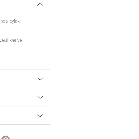
ında leylak
eşillikler ve