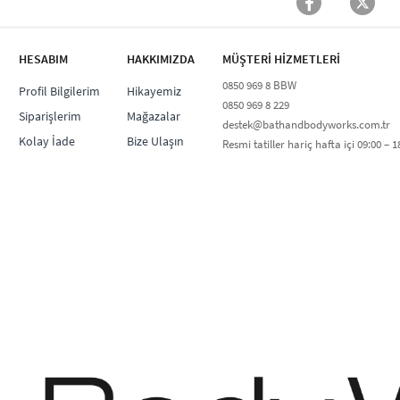
HESABIM
HAKKIMIZDA
MÜŞTERİ HİZMETLERİ​
0850 969 8 BBW​
Profil Bilgilerim
Hikayemiz
0850 969 8 229​​
Siparişlerim
Mağazalar
destek@bathandbodyworks.com.tr
Kolay İade
Bize Ulaşın
Resmi tatiller hariç hafta içi 09:00 – 18