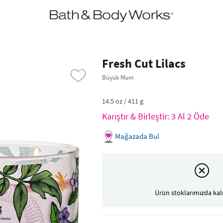
•2200₺ ve Üzeri Kargo Ücretsiz!•
*Promosyon Detayları
Fresh Cut Lilacs
Büyük Mum
14.5 oz / 411 g
Karıştır & Birleştir: 3 Al 2 Öde
Mağazada Bul
›
Ürün stoklarımızda kal