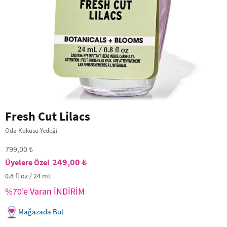
Fresh Cut Lilacs
Oda Kokusu Yedeği
799,00 ₺
249,00 ₺
0.8 fl oz / 24 mL
%70'e Varan İNDİRİM
Mağazada Bul