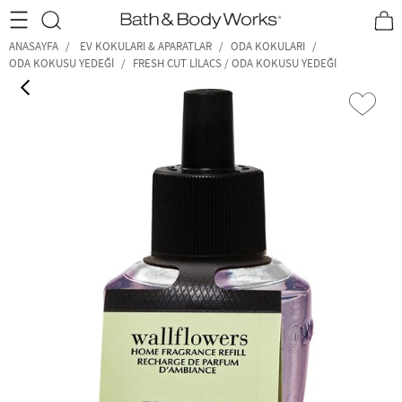
•2200₺ ve Üzeri Kargo Ücretsiz!•
*Promosyon Detayları
ANASAYFA
EV KOKULARI & APARATLAR
ODA KOKULARI
ODA KOKUSU YEDEĞI
FRESH CUT LILACS / ODA KOKUSU YEDEĞI
‹
›