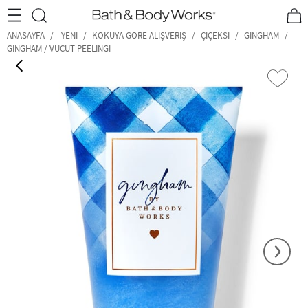
•2200₺ ve Üzeri Kargo Ücretsiz!•
*Promosyon Detayları
ANASAYFA
YENI
KOKUYA GÖRE ALIŞVERIŞ
ÇIÇEKSI
GINGHAM
GINGHAM / VÜCUT PEELINGI
‹
›