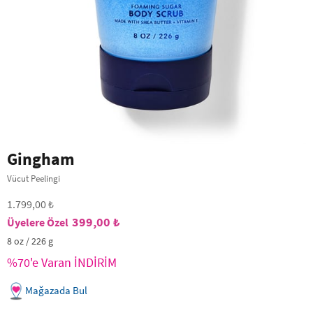
Gingham
Vücut Peelingi
1.799,00 ₺
399,00 ₺
8 oz / 226 g
%70'e Varan İNDİRİM
Mağazada Bul