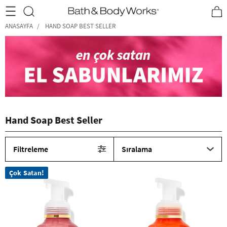
•2200₺ ve Üzeri Kargo Ücretsiz!•
*Promosyon Detayları
ANASAYFA
HAND SOAP BEST SELLER
Hand Soap Best Seller
Filtreleme
Sıralama
Çok Satan!