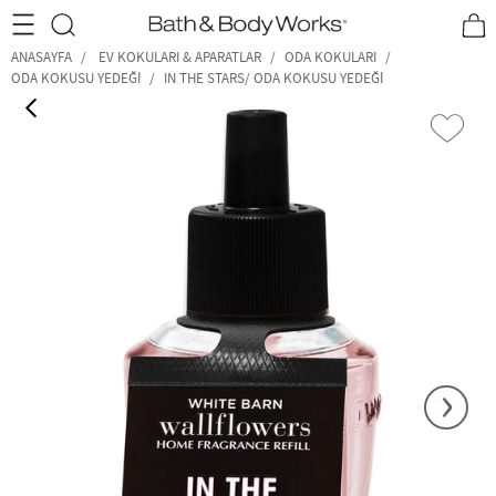
•2200₺ ve Üzeri Kargo Ücretsiz!•
*Promosyon Detayları
ANASAYFA
EV KOKULARI & APARATLAR
ODA KOKULARI
ODA KOKUSU YEDEĞI
IN THE STARS/ ODA KOKUSU YEDEĞI
‹
›