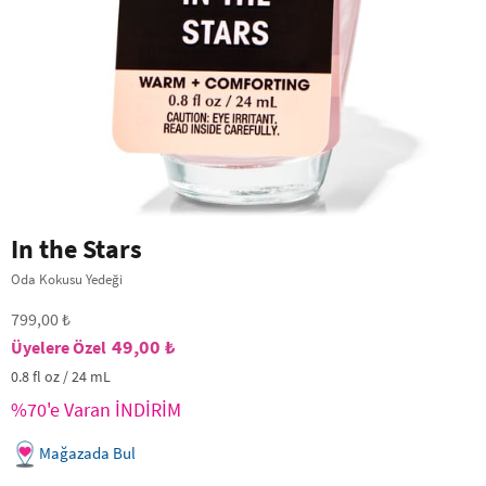
In the Stars
Oda Kokusu Yedeği
799,00 ₺
49,00 ₺
0.8 fl oz / 24 mL
%70'e Varan İNDİRİM
Mağazada Bul