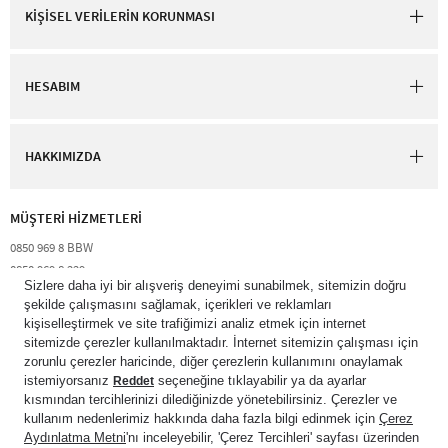
KİŞİSEL VERİLERİN KORUNMASI
HESABIM
HAKKIMIZDA
MÜŞTERİ HİZMETLERİ​
0850 969 8 BBW​
0850 969 8 229​​
destek@bathandbodyworks.com.tr
Resmi tatiller hariç hafta içi 09:00 – 18:00 saatleri arası​
© 2026 Bath & Body Works Direct Inc. Shaya Mağazacılık A.Ş. Franchise
lisansı aracılığıyla işletilen ticari markasıdır. Her hakkı saklıdır.