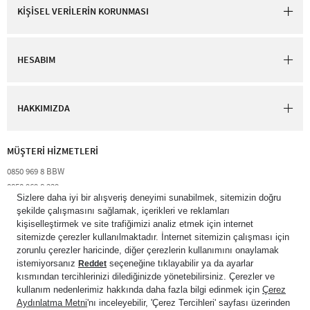
KİŞİSEL VERİLERİN KORUNMASI
HESABIM
HAKKIMIZDA
MÜŞTERİ HİZMETLERİ​
0850 969 8 BBW​
0850 969 8 229​​
destek@bathandbodyworks.com.tr
Resmi tatiller hariç hafta içi 09:00 – 18:00 saatleri arası​
© 2026 Bath & Body Works Direct Inc. Shaya Mağazacılık A.Ş. Franchise
lisansı aracılığıyla işletilen ticari markasıdır. Her hakkı saklıdır.