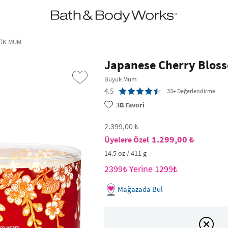
•2200₺ ve Üzeri Kargo Ücretsiz!•
*Promosyon Detayları
YÜK MUM
Japanese Cherry Blos
Büyük Mum
4.5
33+ Değerlendirme
3B
Favori
2.399,00 ₺
1.299,00 ₺
14.5 oz / 411 g
›
2399₺ Yerine 1299₺
Mağazada Bul