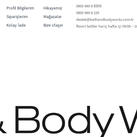
0850 969 8 BBW​
Profil Bilgilerim
Hikayemiz
0850 969 8 229​​
Siparişlerim
Mağazalar
destek@bathandbodyworks.com.tr
Kolay İade
Bize Ulaşın
Resmi tatiller hariç hafta içi 09:00 – 18