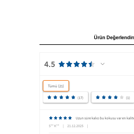
Ürün Değerlendir
4.5
Tümü (21)
(17)
(1)
Uzun süre kalıcı bu kokusu var en kali
S** K**
|
21.12.2025
|