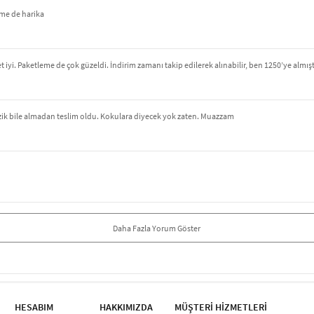
eme de harika
 iyi. Paketleme de çok güzeldi. İndirim zamanı takip edilerek alınabilir, ben 1250’ye almış
izik bile almadan teslim oldu. Kokulara diyecek yok zaten. Muazzam
Daha Fazla Yorum Göster
HESABIM
HAKKIMIZDA
MÜŞTERİ HİZMETLERİ​