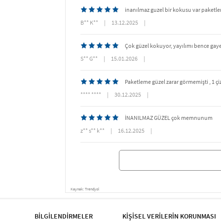
inanılmaz guzel bir kokusu var paketl
B** K**
|
13.12.2025
|
Çok güzel kokuyor, yayılımı bence gayet
S** G**
|
15.01.2026
|
Paketleme güzel zarar görmemişti , 1 ç
**** ****
|
30.12.2025
|
İNANILMAZ GÜZEL çok memnunum
z** s** k**
|
16.12.2025
|
Kaynak: Trendyol
BİLGİLENDİRMELER
KİŞİSEL VERİLERİN KORUNMASI