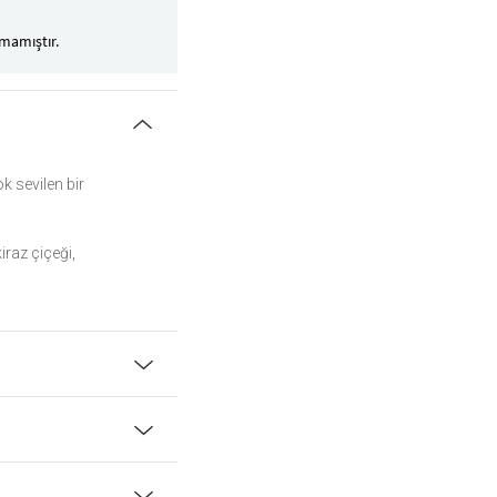
mamıştır.
k sevilen bir
raz çiçeği,