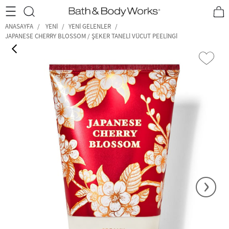
•2200₺ ve Üzeri Kargo Ücretsiz!•
*Promosyon Detayları
ANASAYFA
YENI
YENI GELENLER
JAPANESE CHERRY BLOSSOM / ŞEKER TANELI VÜCUT PEELINGI
‹
›