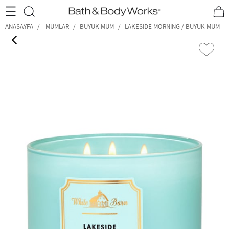
•2200₺ ve Üzeri Kargo Ücretsiz!•
*Promosyon Detayları
ANASAYFA
MUMLAR
BÜYÜK MUM
LAKESIDE MORNING / BÜYÜK MUM
‹
›