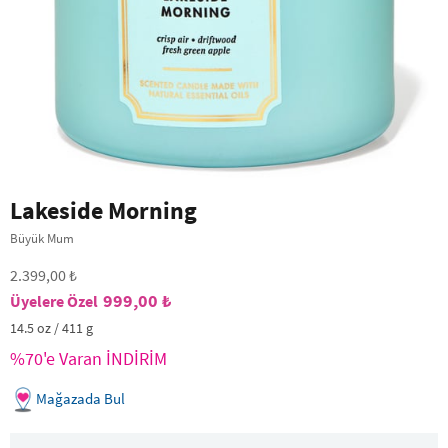
Lakeside Morning
Büyük Mum
2.399,00 ₺
999,00 ₺
14.5 oz / 411 g
%70'e Varan İNDİRİM
Mağazada Bul