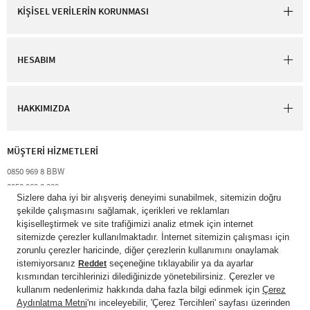
KİŞİSEL VERİLERİN KORUNMASI
HESABIM
HAKKIMIZDA
MÜŞTERİ HİZMETLERİ​
0850 969 8 BBW​
0850 969 8 229​​
destek@bathandbodyworks.com.tr
Resmi tatiller hariç hafta içi 09:00 – 18:00 saatleri arası​
© 2026 Bath & Body Works Direct Inc. Shaya Mağazacılık A.Ş. Franchise
lisansı aracılığıyla işletilen ticari markasıdır. Her hakkı saklıdır.