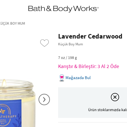
•2200₺ ve Üzeri Kargo Ücretsiz!•
*Promosyon Detayları
KÜÇÜK BOY MUM
Lavender Cedarwood
Küçük Boy Mum
7 oz / 198 g
Karıştır & Birleştir: 3 Al 2 Öde
Mağazada Bul
›
Ürün stoklarımızda kal