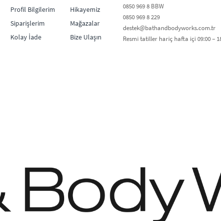
0850 969 8 BBW​
Profil Bilgilerim
Hikayemiz
0850 969 8 229​​
Siparişlerim
Mağazalar
destek@bathandbodyworks.com.tr
Kolay İade
Bize Ulaşın
Resmi tatiller hariç hafta içi 09:00 – 18