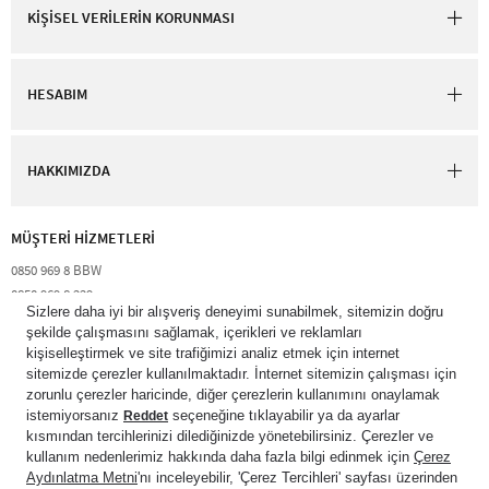
KİŞİSEL VERİLERİN KORUNMASI
HESABIM
HAKKIMIZDA
MÜŞTERİ HİZMETLERİ​
0850 969 8 BBW​
0850 969 8 229​​
destek@bathandbodyworks.com.tr
Resmi tatiller hariç hafta içi 09:00 – 18:00 saatleri arası​
© 2026 Bath & Body Works Direct Inc. Shaya Mağazacılık A.Ş. Franchise
lisansı aracılığıyla işletilen ticari markasıdır. Her hakkı saklıdır.