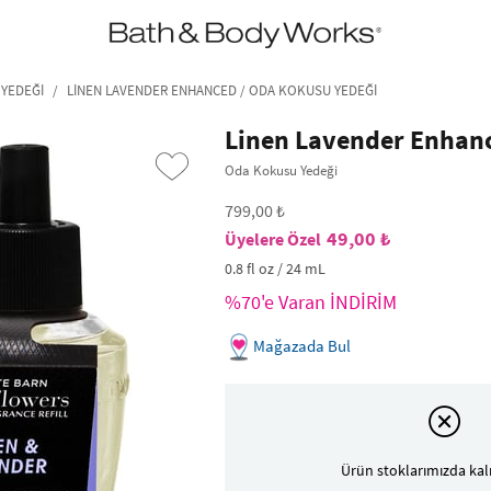
•2200₺ ve Üzeri Kargo Ücretsiz!•
*Promosyon Detayları
YEDEĞI
LINEN LAVENDER ENHANCED / ODA KOKUSU YEDEĞI
Linen Lavender Enhan
Oda Kokusu Yedeği
799,00 ₺
49,00 ₺
0.8 fl oz / 24 mL
%70'e Varan İNDİRİM
Mağazada Bul
›
Ürün stoklarımızda kal