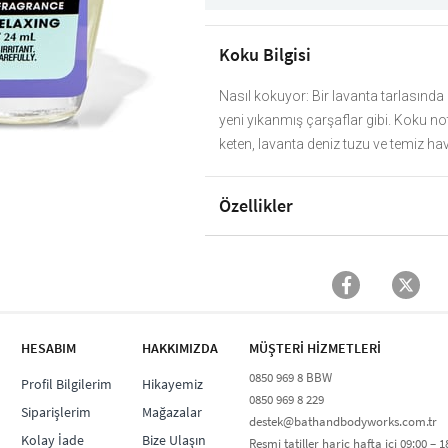
Koku Bilgisi
Nasıl kokuyor: Bir lavanta tarlasında
yeni yıkanmış çarşaflar gibi. Koku not
keten, lavanta deniz tuzu ve temiz hav
Özellikler
HESABIM
HAKKIMIZDA
MÜŞTERİ HİZMETLERİ​
0850 969 8 BBW​
Profil Bilgilerim
Hikayemiz
0850 969 8 229​​
Siparişlerim
Mağazalar
destek@bathandbodyworks.com.tr
Kolay İade
Bize Ulaşın
Resmi tatiller hariç hafta içi 09:00 – 18