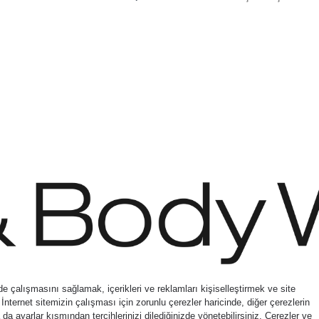
irect Inc. Shaya Mağazacılık A.Ş. Franchise lisansı aracılığıyla işletilen ticari mark
© Bath & Body Works.
All Rights Reserved.