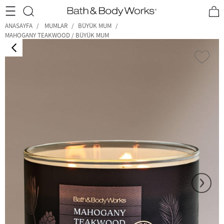
•2200₺ ve Üzeri Kargo Ücretsiz!•
*Promosyon Detayları
ANASAYFA
MUMLAR
BÜYÜK MUM
MAHOGANY TEAKWOOD / BÜYÜK MUM
‹
›