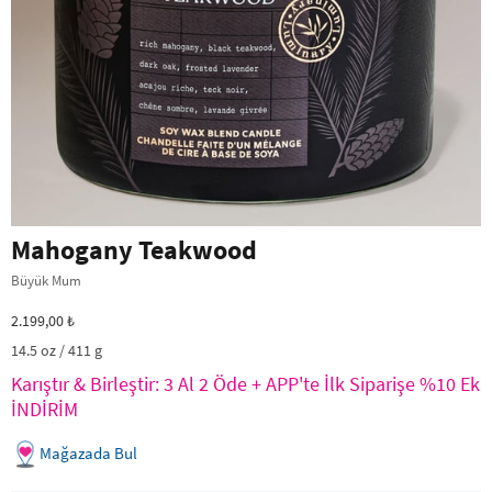
Mahogany Teakwood
Büyük Mum
2.199,00 ₺
14.5 oz / 411 g
Karıştır & Birleştir: 3 Al 2 Öde + APP'te İlk Siparişe %10 Ek
İNDİRİM
Mağazada Bul