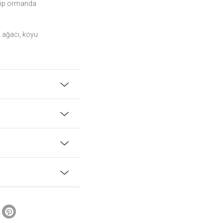
yip ormanda
k ağacı, koyu