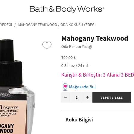
•2200₺ ve Üzeri Kargo Ücretsiz!•
*Promosyon Detayları
YEDEĞI
MAHOGANY TEAKWOOD / ODA KOKUSU YEDEĞI
Mahogany Teakwood
Oda Kokusu Yedeği
799,00 ₺
0.8 fl oz / 24 mL
Karıştır & Birleştir: 3 Alana 3 B
Mağazada Bul
›
Koku Bilgisi