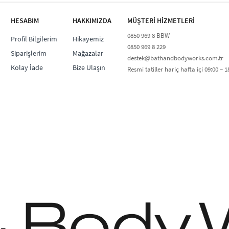
HESABIM
HAKKIMIZDA
MÜŞTERİ HİZMETLERİ​
0850 969 8 BBW​
Profil Bilgilerim
Hikayemiz
0850 969 8 229​​
Siparişlerim
Mağazalar
destek@bathandbodyworks.com.tr
Kolay İade
Bize Ulaşın
Resmi tatiller hariç hafta içi 09:00 – 18