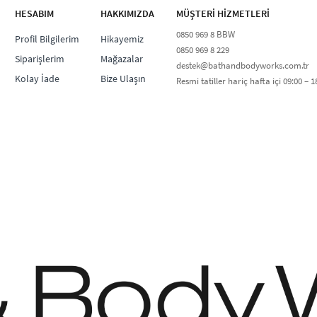
HESABIM
HAKKIMIZDA
MÜŞTERİ HİZMETLERİ​
0850 969 8 BBW​
Profil Bilgilerim
Hikayemiz
0850 969 8 229​​
Siparişlerim
Mağazalar
destek@bathandbodyworks.com.tr
Kolay İade
Bize Ulaşın
Resmi tatiller hariç hafta içi 09:00 – 18