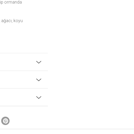
yip ormanda
k ağacı, koyu