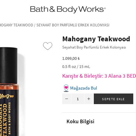
•2200₺ ve Üzeri Kargo Ücretsiz!•
*Promosyon Detayları
OGANY TEAKWOOD / SEYAHAT BOY PARFÜMLÜ ERKEK KOLONYASI
Mahogany Teakwood
Seyahat Boy Parfümlü Erkek Kolonyası
1.099,00 ₺
0.5 fl oz / 15 mL
Karıştır & Birleştir: 3 Alana 3 B
Mağazada Bul
›
Koku Bilgisi