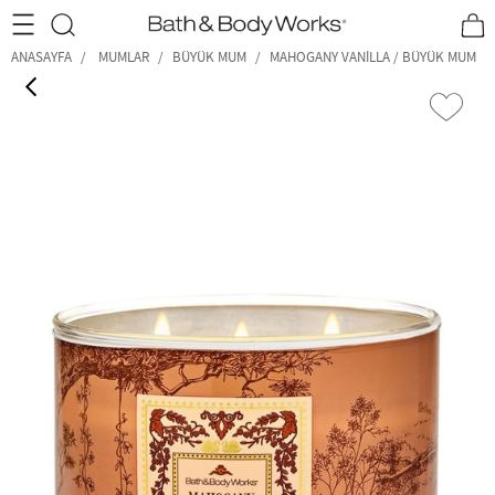
•2200₺ ve Üzeri Kargo Ücretsiz!•
*Promosyon Detayları
ANASAYFA
MUMLAR
BÜYÜK MUM
MAHOGANY VANILLA / BÜYÜK MUM
‹
›