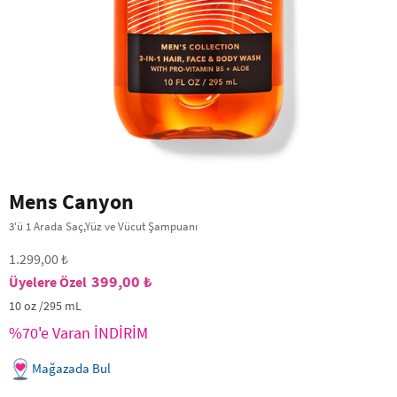
Mens Canyon
3'ü 1 Arada Saç,Yüz ve Vücut Şampuanı
1.299,00 ₺
399,00 ₺
10 oz /295 mL
%70'e Varan İNDİRİM
Mağazada Bul