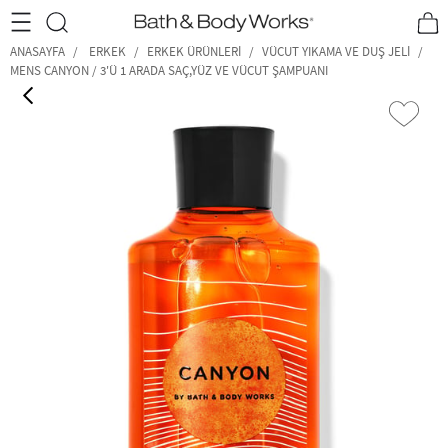
•2200₺ ve Üzeri Kargo Ücretsiz!•
*Promosyon Detayları
ANASAYFA
ERKEK
ERKEK ÜRÜNLERI
VÜCUT YIKAMA VE DUŞ JELI
MENS CANYON / 3'Ü 1 ARADA SAÇ,YÜZ VE VÜCUT ŞAMPUANI
‹
›