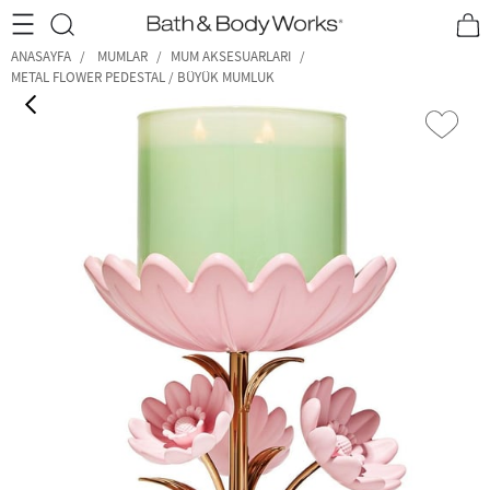
•2200₺ ve Üzeri Kargo Ücretsiz!•
*Promosyon Detayları
ANASAYFA
MUMLAR
MUM AKSESUARLARI
METAL FLOWER PEDESTAL / BÜYÜK MUMLUK
‹
›