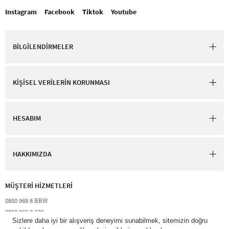
Instagram
Facebook
Tiktok
Youtube
BİLGİLENDİRMELER
KİŞİSEL VERİLERİN KORUNMASI
HESABIM
HAKKIMIZDA
MÜŞTERİ HİZMETLERİ​
0850 969 8 BBW​
0850 969 8 229​​
destek@bathandbodyworks.com.tr