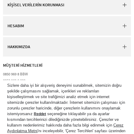
KİŞİSEL VERİLERİN KORUNMASI
HESABIM
HAKKIMIZDA
MÜŞTERİ HİZMETLERİ​
0850 969 8 BBW​
0850 969 8 229​​
destek@bathandbodyworks.com.tr
Resmi tatiller hariç hafta içi 09:00 – 18:00 saatleri arası​
© 2026 Bath & Body Works Direct Inc. Shaya Mağazacılık A.Ş. Franchise
lisansı aracılığıyla işletilen ticari markasıdır. Her hakkı saklıdır.