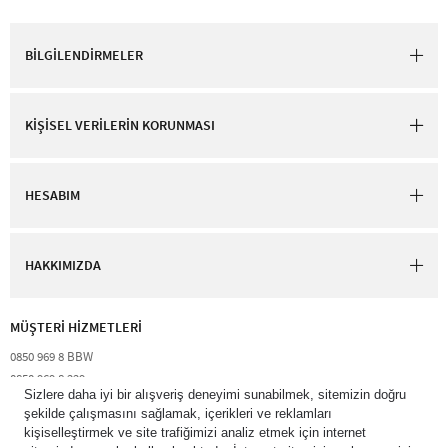
BİLGİLENDİRMELER
KİŞİSEL VERİLERİN KORUNMASI
HESABIM
HAKKIMIZDA
MÜŞTERİ HİZMETLERİ​
0850 969 8 BBW​
0850 969 8 229​​
destek@bathandbodyworks.com.tr
Resmi tatiller hariç hafta içi 09:00 – 18:00 saatleri arası​