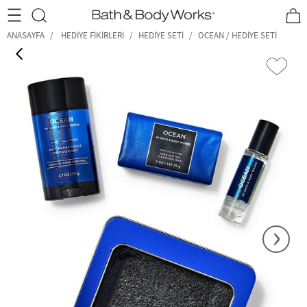
•2200₺ ve Üzeri Kargo Ücretsiz!•
*Promosyon Detayları
ANASAYFA
HEDIYE FIKIRLERI
HEDIYE SETI
OCEAN / HEDIYE SETI
‹
›