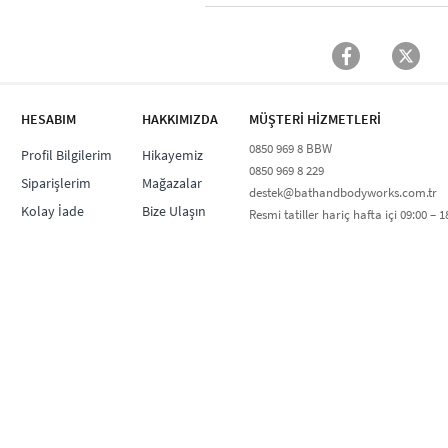
HESABIM
HAKKIMIZDA
MÜŞTERİ HİZMETLERİ​
0850 969 8 BBW​
Profil Bilgilerim
Hikayemiz
0850 969 8 229​​
Siparişlerim
Mağazalar
destek@bathandbodyworks.com.tr
Kolay İade
Bize Ulaşın
Resmi tatiller hariç hafta içi 09:00 – 18