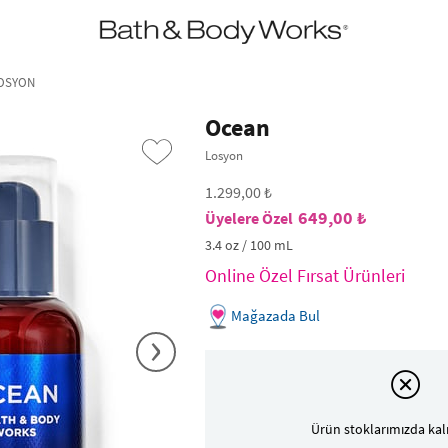
•2200₺ ve Üzeri Kargo Ücretsiz!•
*Promosyon Detayları
LOSYON
Ocean
Losyon
1.299,00 ₺
649,00 ₺
3.4 oz / 100 mL
Online Özel Fırsat Ürünleri
Mağazada Bul
›
Ürün stoklarımızda kal