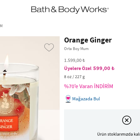
•2200₺ ve Üzeri Kargo Ücretsiz!•
*Promosyon Detayları
UM
Orange Ginger
Orta Boy Mum
1.599,00 ₺
599,00 ₺
8 oz / 227 g
%70'e Varan İNDİRİM
Mağazada Bul
›
Ürün stoklarımızda kal