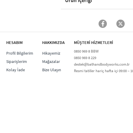
Ürün İçeriği
HESABIM
HAKKIMIZDA
MÜŞTERİ HİZMETLERİ​
0850 969 8 BBW​
Profil Bilgilerim
Hikayemiz
0850 969 8 229​​
Siparişlerim
Mağazalar
destek@bathandbodyworks.com.tr
Kolay İade
Bize Ulaşın
Resmi tatiller hariç hafta içi 09:00 – 18