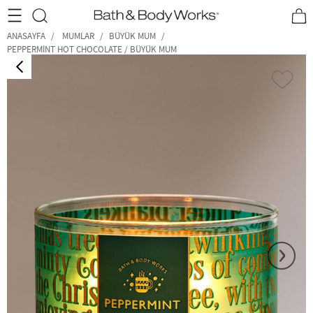
•2200₺ ve Üzeri Kargo Ücretsiz!•
*Promosyon Detayları
ANASAYFA
MUMLAR
BÜYÜK MUM
PEPPERMINT HOT CHOCOLATE / BÜYÜK MUM
‹
›