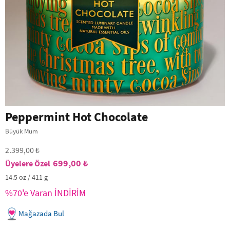
Peppermint Hot Chocolate
Büyük Mum
2.399,00 ₺
699,00 ₺
14.5 oz / 411 g
%70'e Varan İNDİRİM
Mağazada Bul