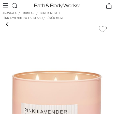
•2200₺ ve Üzeri Kargo Ücretsiz!•
*Promosyon Detayları
ANASAYFA
MUMLAR
BÜYÜK MUM
PINK LAVENDER & ESPRESSO / BÜYÜK MUM
‹
›