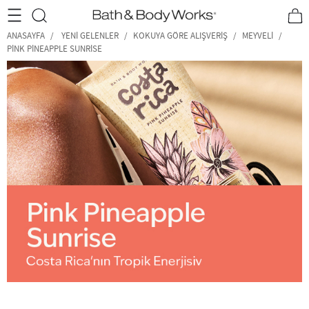
•2200₺ ve Üzeri Kargo Ücretsiz!•
*Promosyon Detayları
ANASAYFA
YENI GELENLER
KOKUYA GÖRE ALIŞVERIŞ
MEYVELI
PINK PINEAPPLE SUNRISE