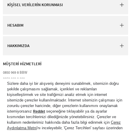
KİŞİSEL VERİLERİN KORUNMASI
HESABIM
HAKKIMIZDA
MÜŞTERİ HİZMETLERİ​
0850 969 8 BBW​
0850 969 8 229​​
destek@bathandbodyworks.com.tr
Resmi tatiller hariç hafta içi 09:00 – 18:00 saatleri arası​
© 2026 Bath & Body Works Direct Inc. Shaya Mağazacılık A.Ş. Franchise
lisansı aracılığıyla işletilen ticari markasıdır. Her hakkı saklıdır.