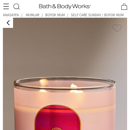
•2200₺ ve Üzeri Kargo Ücretsiz!•
*Promosyon Detayları
ANASAYFA
MUMLAR
BÜYÜK MUM
SELF CARE SUNDAY / BÜYÜK MUM
‹
›